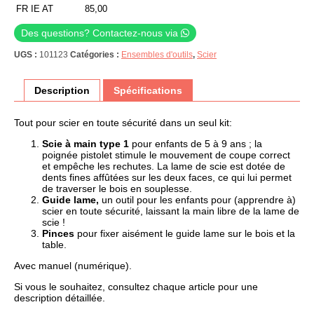
FR IE AT
85,00
Des questions? Contactez-nous via
UGS :
101123
Catégories :
Ensembles d'outils
,
Scier
Description
Spécifications
Tout pour scier en toute sécurité dans un seul kit:
Scie à main type 1
pour enfants de 5 à 9 ans ; la
poignée pistolet stimule le mouvement de coupe correct
et empêche les rechutes. La lame de scie est dotée de
dents fines affûtées sur les deux faces, ce qui lui permet
de traverser le bois en souplesse.
Guide lame,
un outil pour les enfants pour (apprendre à)
scier en toute sécurité, laissant la main libre de la lame de
scie !
Pinces
pour fixer aisément le guide lame sur le bois et la
table.
Avec manuel (numérique).
Si vous le souhaitez, consultez chaque article pour une
description détaillée.