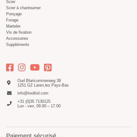
Scier
Scier à chantourner
Ponçage
Forage
Marteler
Vis de fixation
Accessoires
Suppléments
Oud Blaricummerweg 38
1251 GZ Laren,les Pays-Bas
info@toolkid.com
+31 (0)35 7130125
Lun - ven, 09.00 – 17.00
Paiement sécurisé