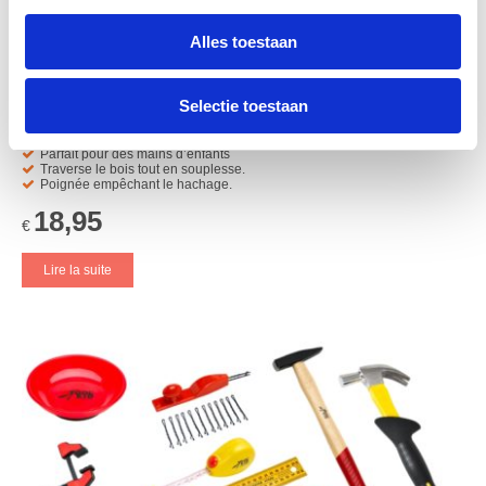
informatie over uw gebruik van onze site met onze
partners voor social media, adverteren en analyse. Deze
Alles toestaan
partners kunnen deze gegevens combineren met andere
informatie die u aan ze heeft verstrekt of die ze hebben
Selectie toestaan
verzameld op basis van uw gebruik van hun services.
ToolKid scie à main pour enfants à partir de 9 ans
Parfait pour des mains d’enfants
Traverse le bois tout en souplesse.
Poignée empêchant le hachage.
18,95
€
Lire la suite