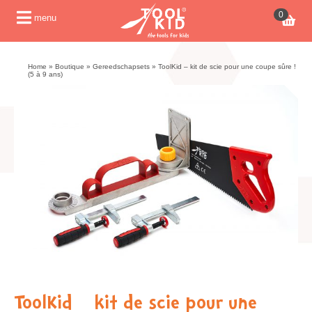
0
menu
Home
»
Boutique
»
Gereedschapsets
»
ToolKid – kit de scie pour une coupe sûre !
(5 à 9 ans)
ToolKid – kit de scie pour une