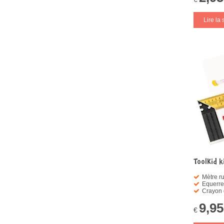
Lire la 
ToolKid k
Mètre r
Equerre
Crayon d
9,95
€