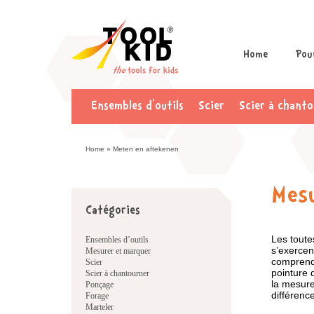
Home
Pour
Ensembles d’outils
Scier
Scier à chanto
Home
»
Meten en aftekenen
Mes
Catégories
Les toute
Ensembles d’outils
s’exercen
Mesurer et marquer
comprendr
Scier
pointure 
Scier à chantourner
la mesure
Ponçage
différenc
Forage
Marteler