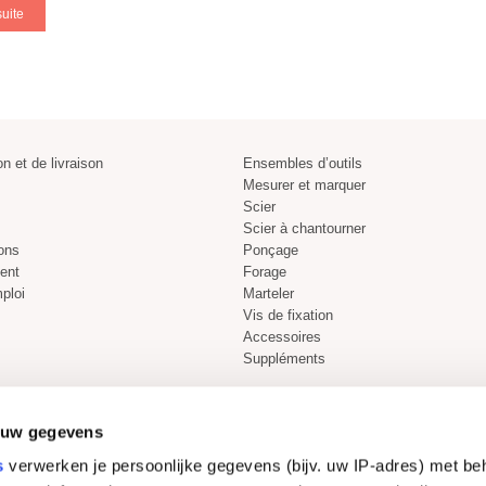
suite
on et de livraison
Ensembles d’outils
Mesurer et marquer
Scier
Scier à chantourner
ons
Ponçage
ient
Forage
ploi
Marteler
Vis de fixation
Accessoires
Suppléments
 uw gegevens
s
verwerken je persoonlijke gegevens (bijv. uw IP-adres) met be
Acheter en toute sécurité