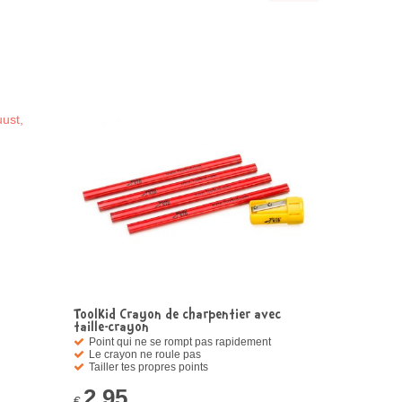
ToolKid Crayon de charpentier avec
taille-crayon
Point qui ne se rompt pas rapidement
Le crayon ne roule pas
Tailler tes propres points
2,95
€