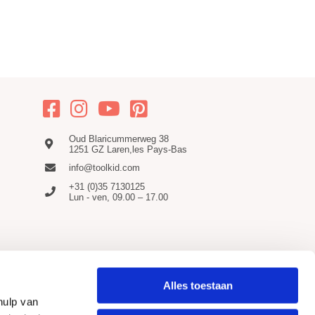
Oud Blaricummerweg 38
1251 GZ Laren,les Pays-Bas
info@toolkid.com
+31 (0)35 7130125
Lun - ven, 09.00 – 17.00
Alles toestaan
hulp van