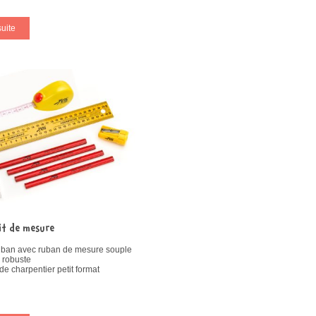
suite
it de mesure
uban avec ruban de mesure souple
 robuste
e charpentier petit format