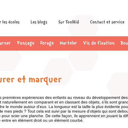
 les écoles
Les blogs
Sur ToolKid
Contact et service
urner
Ponçage
Forage
Marteler
Vis de fixation
Bou
urer et marquer
s premières expériences des enfants au niveau du développement des di
t naturellement en comparant et en classant des objets, s’ils sont grands
e le monde autour d’eux. La longueur est la taille la plus évidente pou
de mes pieds ? Tout cela est suivi par la mesure d’objets qui sont deb
 pour scier une planche. De cette façon, ils apprennent en jouant la diff
e entre en élément droit ou un élément courbé.