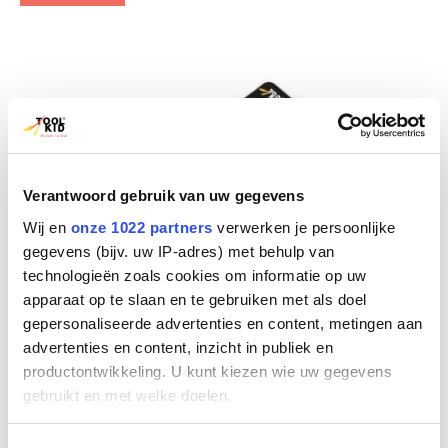
Verantwoord gebruik van uw gegevens
Wij en
onze 1022 partners
verwerken je persoonlijke
gegevens (bijv. uw IP-adres) met behulp van
technologieën zoals cookies om informatie op uw
apparaat op te slaan en te gebruiken met als doel
gepersonaliseerde advertenties en content, metingen aan
advertenties en content, inzicht in publiek en
Toolkid Haarnadeln für den Nagelhalter (32 Stück)
productontwikkeling. U kunt kiezen wie uw gegevens
gebruikt en met welke doelen.
Optimale Spannkraft
Stark und robust
Passen sehr gut in den Halter
Als u het toestaat, willen we ook graag: