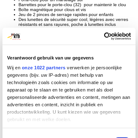
Barrettes pour le porte-clou (32) pour maintenir le clou
Boîte magnétique pour clous et vis
Jeu de 2 pinces de serrage rapides pour enfants
Des lunettes de sécurité super cool, légères avec verres
résistants et sans rayures, poche à lunettes inclus
Boîte à outils avec poignée de transport pratique pour
ranger tous les outils
Vous souhaitez savoir comment utiliser les outils ?
Téléchargez le mode d’emploi ici
Verantwoord gebruik van uw gegevens
Produits similaires
Wij en
onze 1022 partners
verwerken je persoonlijke
gegevens (bijv. uw IP-adres) met behulp van
technologieën zoals cookies om informatie op uw
apparaat op te slaan en te gebruiken met als doel
gepersonaliseerde advertenties en content, metingen aan
advertenties en content, inzicht in publiek en
productontwikkeling. U kunt kiezen wie uw gegevens
gebruikt en met welke doelen.
Als u het toestaat, willen we ook graag:
Toestemmingsselectie