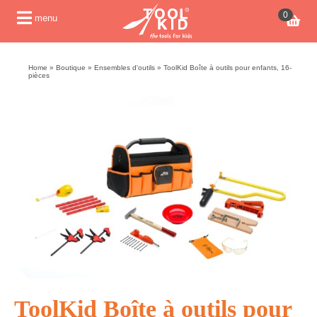
0
menu
Home
»
Boutique
»
Ensembles d'outils
»
ToolKid Boîte à outils pour enfants, 16-
pièces
ToolKid Boîte à outils pour