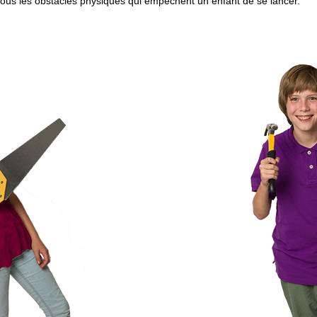
t tous les obstacles physiques qui empêchent un enfant de se lancer.