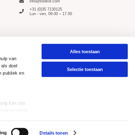
info@toolkid.com
+31 (0)35 7130125
Lun - ven, 09.00 – 17.00
Alles toestaan
hulp van
 als doel
Selectie toestaan
n publiek en
rig kan zijn
ingerprinting)
et
everklaring.
tection des modèles.
ing
Details tonen