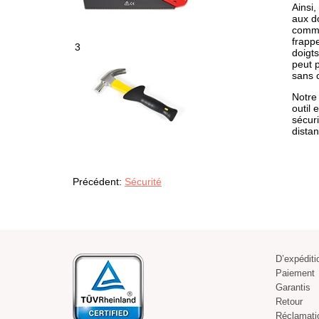
Ainsi,
aux d
commen
frappe
3
doigts
peut p
sans 
Notr
outil
sécuri
distan
Précédent:
Sécurité
D’expéditi
Paiement
Garantis
Retour
Réclamati