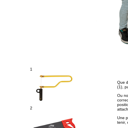
1
Que d
(1), p
Ou n
correc
positi
2
attach
Une p
tenir