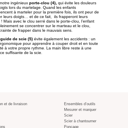
 notre ingénieux
porte-clou (4),
qui évite les douleurs
oigts lors du martelage. Quand les enfants
cent à marteler pour la première fois, ils ont peur de
r leurs doigts… et de ce fait, ils frapperont leurs
 ! Mais avec le clou serré dans le porte-clou, l’enfant
leinement se concentrer sur le marteau et le clou,
crainte de frapper dans le mauvais sens.
e
guide de scie (5)
évite également les accidents : un
 ergonomique pour apprendre à couper droit et en toute
té à votre propre rythme. La main libre reste à une
ce suffisante de la scie.
on et de livraison
Ensembles d’outils
Mesurer et marquer
Scier
Scier à chantourner
ons
Ponçage