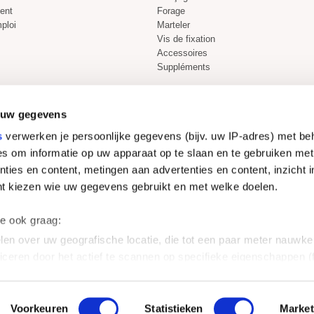
ient
Forage
ploi
Marteler
Vis de fixation
Accessoires
Suppléments
 uw gegevens
s
verwerken je persoonlijke gegevens (bijv. uw IP-adres) met be
Acheter en toute sécurité
s om informatie op uw apparaat op te slaan en te gebruiken met
ties en content, metingen aan advertenties en content, inzicht i
nt kiezen wie uw gegevens gebruikt en met welke doelen.
we ook graag:
en over uw geografische locatie, die tot een paar meter nauwkeu
iceren door het actief te scannen op specifieke eigenschappen (f
CGV
|
Déclaration de confidentialité
soonlijke gegevens worden verwerkt en stel uw voorkeuren in h
© 2026
ToolKid.com
, all rights reserved. Website by:
SiteWeb
uw toestemming op elk moment wijzigen of intrekken in de Cooki
rque déposée de ToolKid Holding BV. Tous les outils sont préservés par des brevets et par la pro
Voorkeuren
Statistieken
Market