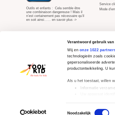
Service cl
Outils et enfants : Cela semble être
Mode d’em
une combinaison dangereuse ! Mais il
n’est certainement pas nécessaire qu’il
en soit ainsi……
en savoir plus ->
Verantwoord gebruik van
Wij en
onze 1022 partner
Paiement sécurisé
technologieën zoals cookie
gepersonaliseerde adverten
productontwikkeling. U ku
Als u het toestaat, willen 
Informatie verzamel
Uw apparaat identif
Lees meer over hoe uw per
detailgedeelte
in. U kunt 
ToolKid ® est la ma
Toestemmingsselectie
Noodzakelijk