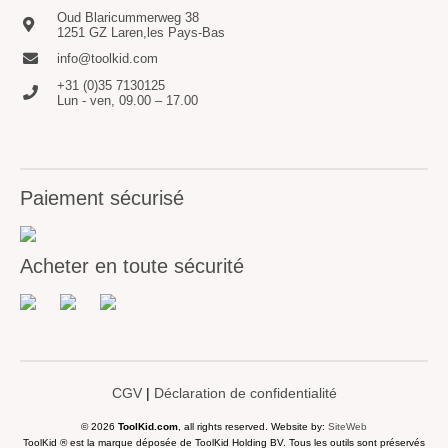
Oud Blaricummerweg 38
1251 GZ Laren,les Pays-Bas
info@toolkid.com
+31 (0)35 7130125
Lun - ven, 09.00 – 17.00
Paiement sécurisé
Acheter en toute sécurité
CGV
|
Déclaration de confidentialité
© 2026
ToolKid.com
, all rights reserved. Website by:
SiteWeb
ToolKid ® est la marque déposée de ToolKid Holding BV. Tous les outils sont préservés