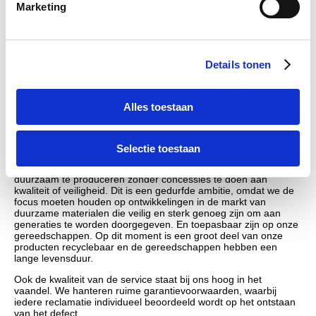
Marketing
maatschappelijk verantwoord
recyclebaar
ruime garantietermijn
We gebruiken cookies om content en advertenties te
personaliseren, om functies voor social media te bieden
Details tonen
en om ons websiteverkeer te analyseren. Ook delen we
Kwaliteit
informatie over uw gebruik van onze site met onze
partners voor social media, adverteren en analyse. Deze
Alles toestaan
ToolKid stelt hoge eisen aan kwaliteit en duurzaamheid. Tijdens
partners kunnen deze gegevens combineren met andere
de productie vinden verschillende kwaliteitscontroles plaats en
informatie die u aan ze heeft verstrekt of die ze hebben
er wordt geen kinderarbeid verricht tijdens de vervaardiging en
assemblage.
Selectie toestaan
verzameld op basis van uw gebruik van hun services.
Onze ambitie is om ToolKid®-gereedschappen waar mogelijk
duurzaam te produceren zonder concessies te doen aan
kwaliteit of veiligheid. Dit is een gedurfde ambitie, omdat we de
focus moeten houden op ontwikkelingen in de markt van
duurzame materialen die veilig en sterk genoeg zijn om aan
generaties te worden doorgegeven. En toepasbaar zijn op onze
gereedschappen. Op dit moment is een groot deel van onze
producten recyclebaar en de gereedschappen hebben een
lange levensduur.
Ook de kwaliteit van de service staat bij ons hoog in het
vaandel. We hanteren ruime garantievoorwaarden, waarbij
iedere reclamatie individueel beoordeeld wordt op het ontstaan
van het defect.