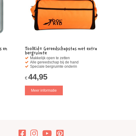
s en
ToolKid® Gereedschapstas met extra
bergruimte
Makkelijk open te zetten
Alle gereedschap bij de hand
Speciale bergruimte onderin
44,95
€
Meer informatie