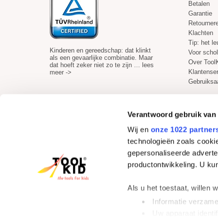
Betalen
Garantie
Retourner
Klachten
Tip: het l
Kinderen en gereedschap: dat klinkt
Voor scho
als een gevaarlijke combinatie. Maar
Over Tool
dat hoeft zeker niet zo te zijn …
lees
Klantense
meer ->
Gebruiksa
Verantwoord gebruik van
Wij en
onze 1022 partner
Veilig betalen
technologieën zoals cookie
gepersonaliseerde adverten
productontwikkeling. U ku
Als u het toestaat, willen 
Informatie verzamel
Uw apparaat identif