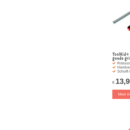
ToolKid®
goede gri
Robuust
Handvat
Schuift 
13,
€
Meer in