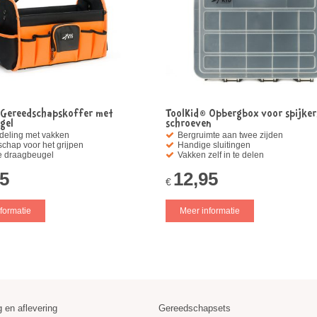
 Gereedschapskoffer met
ToolKid® Opbergbox voor spijker
gel
schroeven
deling met vakken
Bergruimte aan twee zijden
chap voor het grijpen
Handige sluitingen
e draagbeugel
Vakken zelf in te delen
95
12,95
€
formatie
Meer informatie
 en aflevering
Gereedschapsets