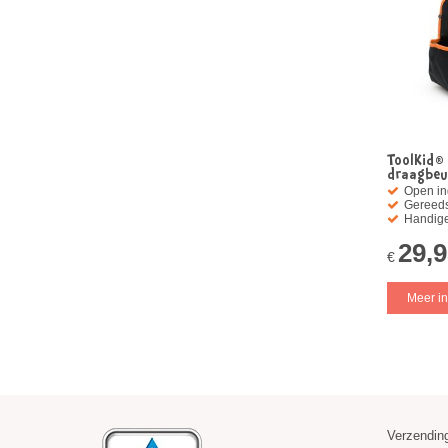
ToolKid®
draagbeu
Open in
Gereeds
Handig
29,
€
Meer in
Verzending