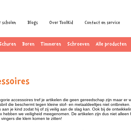
r scholen
Blogs
Over ToolKid
Contact en service
Schuren
Boren
Timmeren
Schroeven
Alle producten
ssoires
egorie accessoires tref je artikelen die geen gereedschap zijn maar er we
dsbril die beschermt tegen kleine stof- en metaaldeeltjes niet ontbreken
es aan je kind zodat hij of zij veilig aan de slag kan. Ook bij de ontwi
 hebben we veiligheid meegenomen. De artikelen zijn dus niet alleen he
vingers die klem komen te zitten!