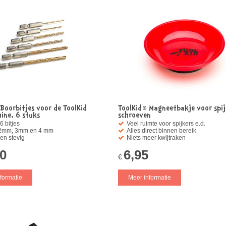
Boorbitjes voor de ToolKid
ToolKid® Magneetbakje voor spij
ine, 6 stuks
schroeven
6 bitjes
Veel ruimte voor spijkers e.d.
 2mm, 3mm en 4 mm
Alles direct binnen bereik
en stevig
Niets meer kwijtraken
50
6,95
€
formatie
Meer informatie