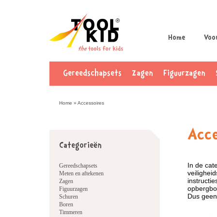
Home
Voo
Gereedschapsets
Zagen
Figuurzagen
Home
»
Accessoires
Acce
Categorieën
In de cat
Gereedschapsets
veilighei
Meten en aftekenen
instructi
Zagen
opbergbox
Figuurzagen
Dus geen 
Schuren
Boren
Timmeren