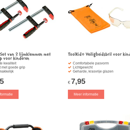
 Set van 2 lijmklemmen met
ToolKid® Veiligheidsbril voor kin
p voor kinderen
e kwaliteit
Comfortabele pasvorm
 met goede grip
Lichtgewicht
makkelijk
Geharde, krasvrije glazen
95
7,95
€
formatie
Meer informatie