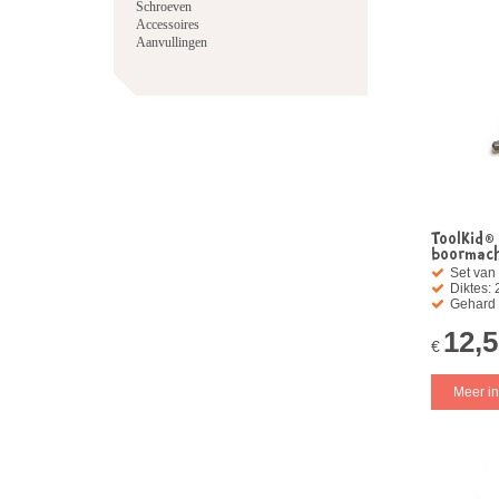
Schroeven
Accessoires
Aanvullingen
ToolKid® 
boormach
Set van 
Diktes:
Gehard 
12,
€
Meer in