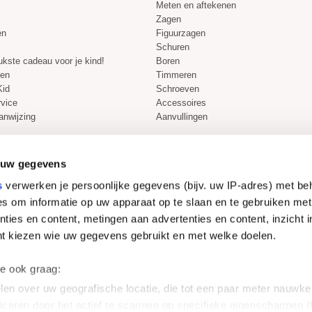
Meten en aftekenen
Zagen
en
Figuurzagen
Schuren
eukste cadeau voor je kind!
Boren
len
Timmeren
Kid
Schroeven
rvice
Accessoires
anwijzing
Aanvullingen
 uw gegevens
s
verwerken je persoonlijke gegevens (bijv. uw IP-adres) met be
Veilig winkelen
s om informatie op uw apparaat op te slaan en te gebruiken met
ties en content, metingen aan advertenties en content, inzicht i
nt kiezen wie uw gegevens gebruikt en met welke doelen.
we ook graag:
en over uw geografische locatie, die tot een paar meter nauwkeu
iceren door het actief te scannen op specifieke eigenschappen (f
Algemene voorwaarden
|
Privacy