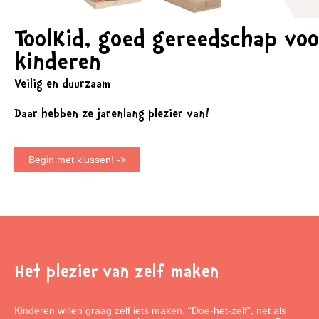
ToolKid, goed gereedschap voo
kinderen
Veilig en duurzaam
Daar hebben ze jarenlang plezier van!
Begin met klussen! ->
Het plezier van zelf maken
Kinderen willen graag zelf iets maken. “Doe-het-zelf”, net als