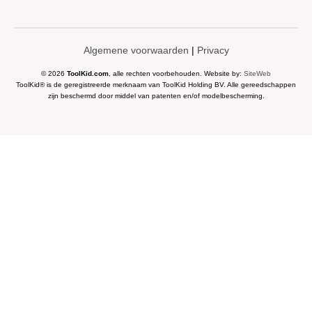
Algemene voorwaarden
|
Privacy
© 2026
ToolKid.com
, alle rechten voorbehouden. Website by:
SiteWeb
ToolKid® is de geregistreerde merknaam van ToolKid Holding BV. Alle gereedschappen
zijn beschermd door middel van patenten en/of modelbescherming.