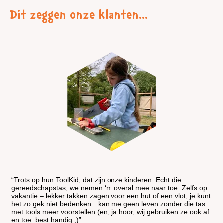
Dit zeggen onze klanten…
“Onze zoon Maik is heel blij met zijn cadeau: ‘nu kan ik papa
helpen met mijn eigen werkbank timmeren!’ Hij wilde graag
echt gereedschap voor zijn zesde verjaardag. Ik heb voor
ToolKid gekozen omdat het gereedschap niet te groot en te
zwaar is en van degelijke kwaliteit.”