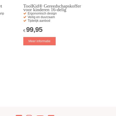
t
ToolKid® Gereedschapskoffer
voor kinderen 16-delig
rip
Ergonomisch design
Veilig en duurzaam
Tijdelijk aanbod
99,95
€
Meer informatie