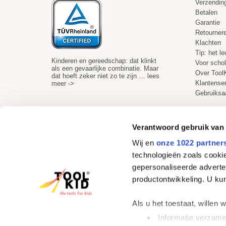
Verzending
Betalen
Garantie
Retourner
Klachten
Tip: het l
Kinderen en gereedschap: dat klinkt
Voor scho
als een gevaarlijke combinatie. Maar
Over Tool
dat hoeft zeker niet zo te zijn …
lees
Klantense
meer ->
Gebruiksa
Verantwoord gebruik van
Wij en
onze 1022 partner
Veilig betalen
technologieën zoals cookie
gepersonaliseerde adverten
productontwikkeling. U ku
Als u het toestaat, willen 
Informatie verzamel