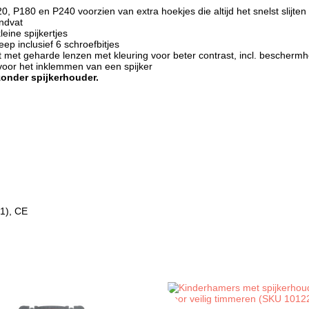
, P180 en P240 voorzien van extra hoekjes die altijd het snelst slijten
ndvat
eine spijkertjes
p inclusief 6 schroefbitjes
cht met geharde lenzen met kleuring voor beter contrast, incl. bescherm
voor het inklemmen van een spijker
zonder spijkerhouder.
1), CE