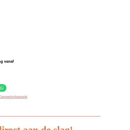
ng vanaf
Gereedschapsets
irect aan de slag!