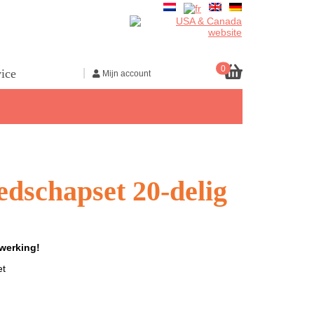
0
|
vice
Mijn account
Gereedscha
dschapset 20-delig
werking!
et