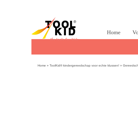
Home
Vo
Home
»
ToolKid® kindergereedschap voor echte klussen!
»
Gereedsc