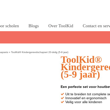
or scholen
Blogs
Over ToolKid
Contact en ser
hapsets
»
ToolKid® Kindergereedschapset 20-delig (5-9 jaar)
ToolKid®
Kindergeree
(5-9 jaar)
Een perfecte set voor houtbe
Uit te breiden tot complete s
Innovatief en ergonomisch
Veilig voor alle kinderen