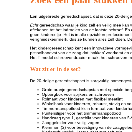
Een uitgebreide gereedschapset, dat is deze 20-delig
Echt
gereedschap waar je kind zelf en veilig mee kan w
aftekenen tot het indraaien van de laatste schroef. En
geen kindersetje. Het is in alle opzichten profession
veiligheidskeurmerk, dus ze kunnen alles zelf doen. De
Het kindergereedschap kent een innovatieve vormgevi
pistoolhandvat van de zaag dat ‘hakken’ voorkomt en d
Het T-model schroevendraaier maakt het schroeven m
Wat zit er in de set?
De 20-delige gereedschapset is zorgvuldig samengeste
Grote oranje gereedschapstas met speciale ber
Opbergbox voor spijkers en schroeven
Rolmaat voor kinderen met flexibel meetlint
Winkelhaak voor kinderen, robuust, stevig en v
Timmermanspotlood klein formaat voor kinderha
Puntenslijper voor het timmermanspotlood
Handzaag type 1, geschikt voor kinderen van 5-
Zaaggeleider voor veilig zagen
Klemmen (2) voor bevestiging van de zaaggelei