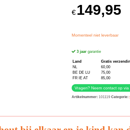
149,95
€
Momenteel niet leverbaar
3 jaar
garantie
Land
Gratis verzendi
NL
60,00
BE DE LU
75,00
FR IE AT
85,00
Vragen? Neem contact op via
Artikelnummer:
101119
Categorie:
out bij elkaar en je kind kan d