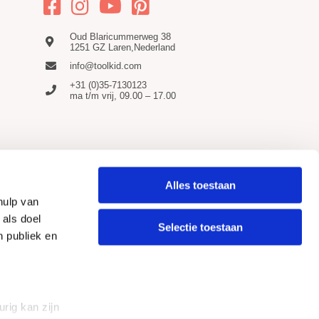
Oud Blaricummerweg 38
1251 GZ Laren,Nederland
info@toolkid.com
+31 (0)35-7130123
ma t/m vrij, 09.00 – 17.00
Alles toestaan
hulp van
 als doel
Selectie toestaan
n publiek en
rig kan zijn