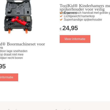
ToolKid® Kinderhamers me
spijkerhouder voor veilig
timmeren
Ergonomisch handvat met goede g
Lichtgewicht hamerkop
Superhandige spijkerhouder
24,95
€
Meer informatie
d® Boormachineset voor
en
 door lage snelheden
p draait niet mee
ijker recht boren
95
informatie