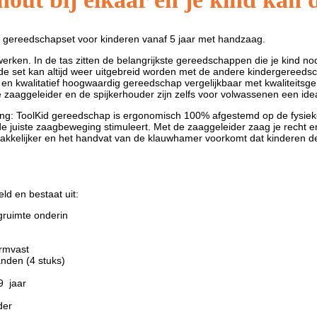
e gereedschapset voor kinderen vanaf 5 jaar met handzaag.
erken. In de tas zitten de belangrijkste gereedschappen die je kind n
 de set kan altijd weer uitgebreid worden met de andere kindergereedsch
eel en kwalitatief hoogwaardig gereedschap vergelijkbaar met kwaliteit
 zaaggeleider en de spijkerhouder zijn zelfs voor volwassenen een ideaa
ng: ToolKid gereedschap is ergonomisch 100% afgestemd op de fysieke
e juiste zaagbeweging stimuleert. Met de zaaggeleider zaag je recht en
akkelijker en het handvat van de klauwhamer voorkomt dat kinderen d
ld en bestaat uit:
gruimte onderin
ormvast
nden (4 stuks)
9 jaar
der