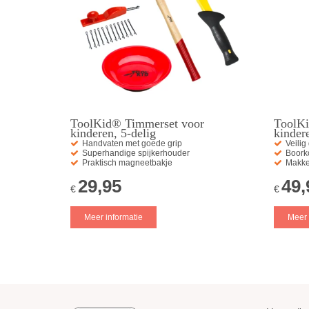
ToolKid® Timmerset voor
ToolKi
kinderen, 5-delig
kinder
Handvaten met goede grip
Veilig
Superhandige spijkerhouder
Boorko
Praktisch magneetbakje
Makkel
29,95
49,
€
€
Meer informatie
Meer 